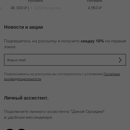
Рубашка
Рубашка
в
45 000
₽
|
+ 2250 бонусов
4 950
₽
Новости и акции
скидку 10%
Подпишитесь на рассылку и получите
на первый
заказ
Подписываясь на рассылку вы соглашаетесь с условиями
Политики
конфиденциальности
Личный ассистент.
Подключите личного ассистента "Дикой Орхидеи"
в удобном мессенджере