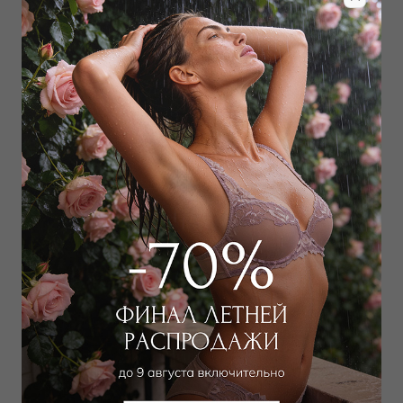
Забронировать в магазине
Дополнить образ
Шорты
13 050
₽
21 000
₽