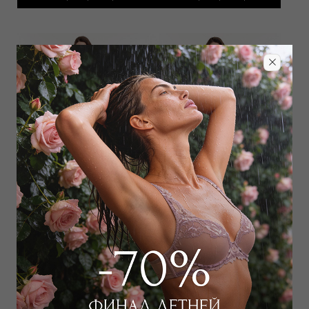
Купальник слитный
Купальник слитный
24 000
₽
25 000
₽
Выбрать размер
Выбрать размер