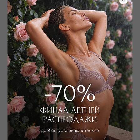
Забронировать в магазине
Дополнить образ
Пеньюар
41 400
₽
115 000
₽