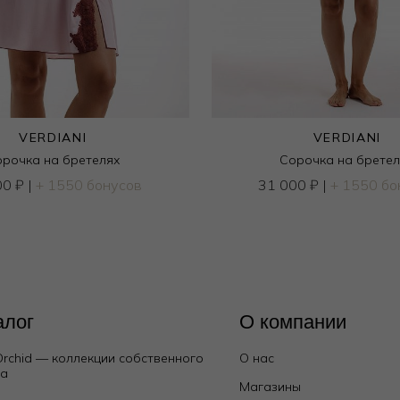
VERDIANI
VERDIANI
рочка на бретелях
Сорочка на брете
00
₽
|
+ 1550 бонусов
31 000
₽
|
+ 1550 бо
алог
О компании
Orchid — коллекции собственного
О нас
да
Магазины