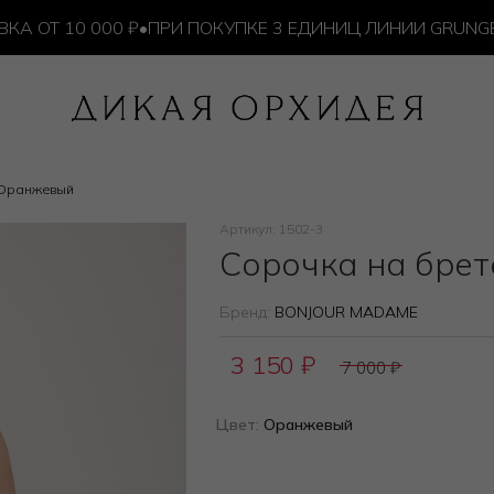
Т 10 000 ₽
•
ПРИ ПОКУПКЕ 3 ЕДИНИЦ ЛИНИИ GRUNGE — 
 Оранжевый
Артикул: 1502-3
Сорочка на брет
Бренд:
BONJOUR MADAME
3 150
₽
7 000
₽
Цвет:
Оранжевый