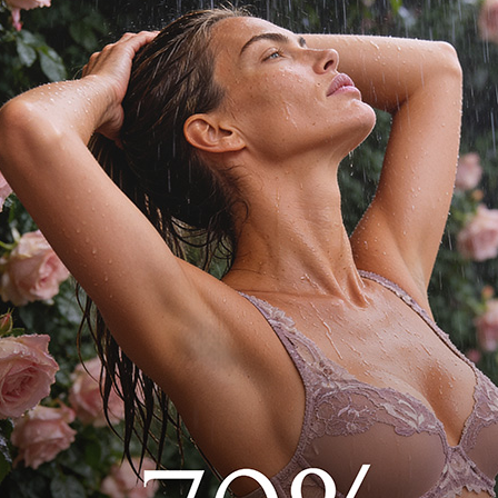
х сорочки выполнен из
чном принте. Пояс
жевый