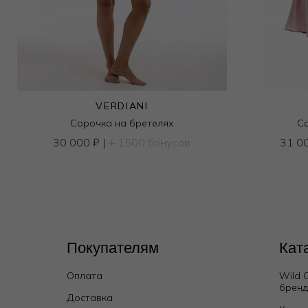
VERDIANI
Сорочка на бретелях
Со
30 000
₽
|
+ 1500 бонусов
31 0
Покупателям
Кат
Оплата
Wild 
брен
Доставка