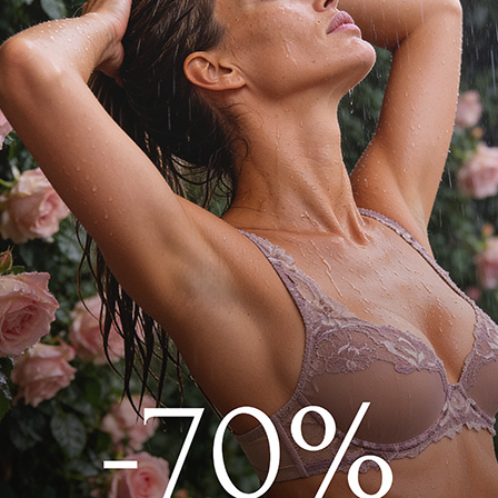
дежды из натурального шелка в
агодаря идеальному крою модели
ре и делают образ элегантным.
х полуприлегающего силуэта идеально
уру и будет незаменимой вещью в
е.
8 Айвори