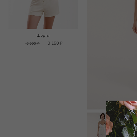
Шорты
3 150
₽
6 000
₽