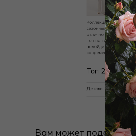
Коллекция домашней о
сезонных оттенках. Бл
отлично сидят на фигу
Топ на тонких бретеля
подойдёт на любую фиг
современном гардероб
Топ 2888F331
Детали
Вам может подойти