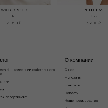
WILD ORCHID
PETIT PAS
Топ
Топ
4 950
₽
5 400
₽
алог
О компании
Orchid — коллекции собственного
О нас
да
Магазины
ьники
Контакты
ки
Новости
ой ассортимент
Наше производство
е