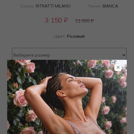
Бренд:
RITRATTI MILANO
Линия:
BIANCA
3 150
₽
11 000
₽
Цвет:
Розовый
Определить размер
Наличие в магазинах
ТОВАР РАСПРОДАН
Добавить в избранное