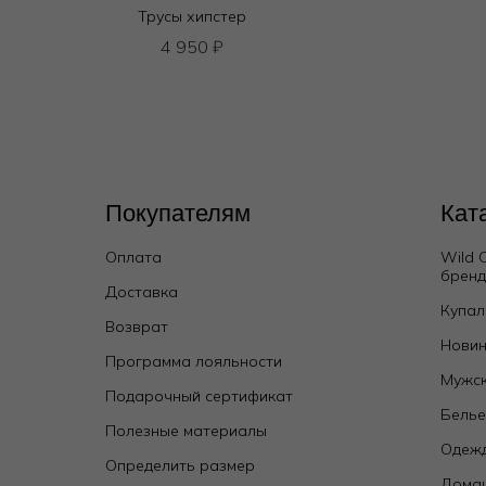
Трусы хипстер
4 950
₽
Покупателям
Кат
Оплата
Wild 
брен
Доставка
Бюстгальтер классический мягкий
Купал
Возврат
13 000
₽
Новин
Программа лояльности
Мужск
Подарочный сертификат
Бель
Полезные материалы
Одежд
Определить размер
Дома