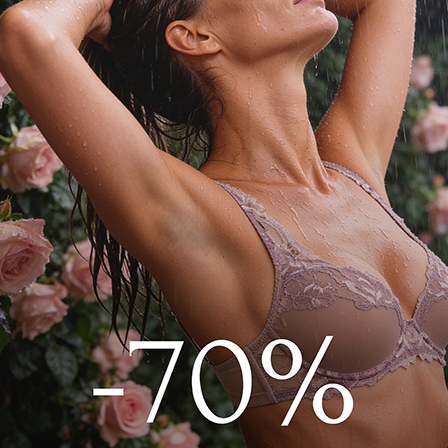
редней посадке. Передняя панель
но-прозрачного тюля в сочетании с
й и цветочным узором. Роскошная
спинка с соблазнительным вырезом
.
 S13X.Braziliana Черный