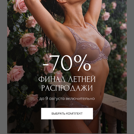
Лонгслив
Сорочка на бретелях
5 400
₽
6 300
₽
10 000
₽
12 000
₽
Выбрать размер
Выбрать размер