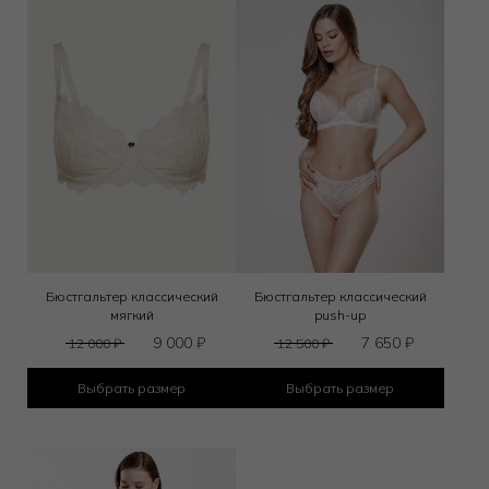
Бюстгальтер классический
Бюстгальтер классический
мягкий
push-up
9 000
₽
7 650
₽
12 000
₽
12 500
₽
Выбрать размер
Выбрать размер