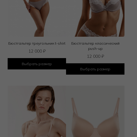
Бюстгальтер треугольник t-shirt
Бюстгальтер классический
push-up
12 000
₽
12 000
₽
Выбрать размер
Выбрать размер