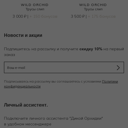
WILD ORCHID
WILD ORCHID
Трусы слип
Трусы слип
в
3 000
₽
|
+ 150 бонусов
3 500
₽
|
+ 175 бонусов
Новости и акции
скидку 10%
Подпишитесь на рассылку и получите
на первый
заказ
Подписываясь на рассылку вы соглашаетесь с условиями
Политики
конфиденциальности
Личный ассистент.
Подключите личного ассистента "Дикой Орхидеи"
в удобном мессенджере