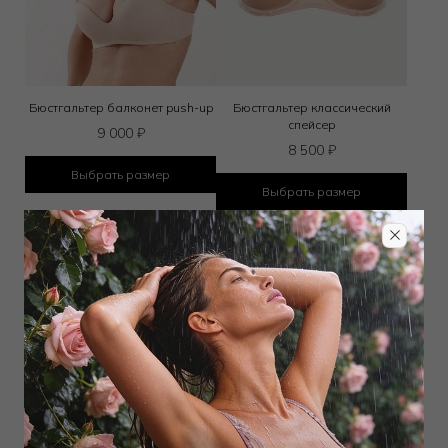
Бюстгальтер балконет push-up
Бюстгальтер классический
спейсер
9 000
₽
8 500
₽
Выбрать размер
Выбрать размер