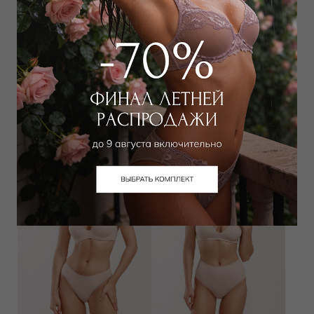
Бюстгальтер классический
Бюстгальтер треугольник
мягкий
мягкий
7 500
₽
7 000
₽
Выбрать размер
Выбрать размер