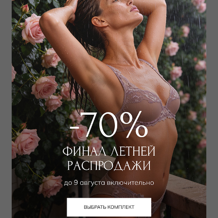
Выбрать размер
Выбрать размер
Лонгслив
Бюстгальтер moon-half
4 050
₽
7 200
₽
8 000
₽
10 000
₽
Выбрать размер
Выбрать размер