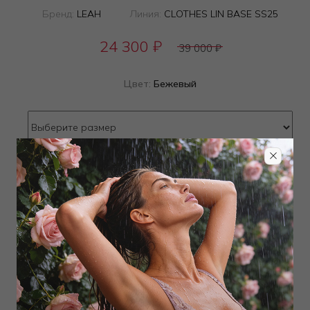
Бренд:
LEAH
Линия:
CLOTHES LIN BASE SS25
24 300
₽
39 000
₽
Цвет:
Бежевый
Определить размер
Наличие в магазинах
ТОВАР РАСПРОДАН
Добавить в избранное