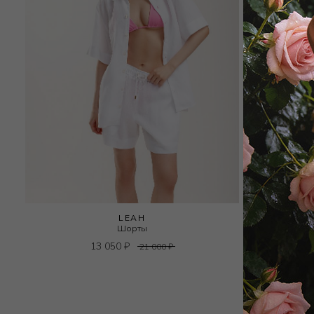
LEAH
Шорты
13 050
₽
21 000
₽