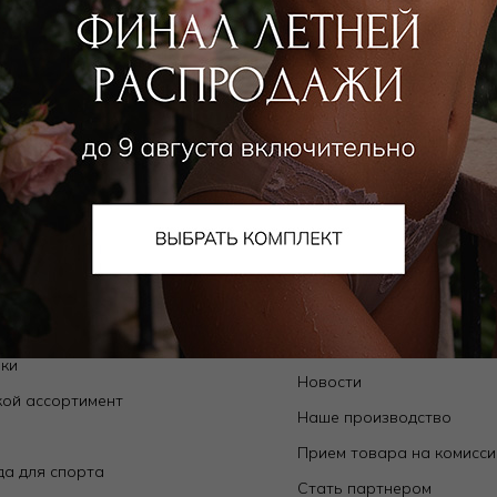
алог
О компании
Orchid — коллекции собственного
О нас
да
Магазины
ьники
Контакты
ки
Новости
ой ассортимент
Наше производство
е
Прием товара на комисс
а для спорта
Стать партнером