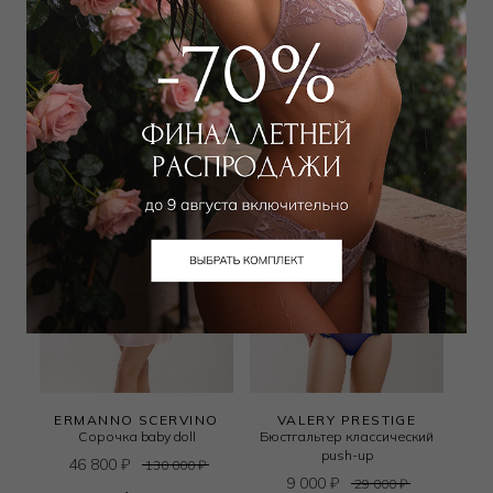
39 150
₽
39 780
₽
87 000
₽
130 000
₽
+ 1 цвет
+ 1 цвет
ERMANNO SCERVINO
VALERY PRESTIGE
Сорочка baby doll
Бюстгальтер классический
push-up
46 800
₽
130 000
₽
9 000
₽
29 000
₽