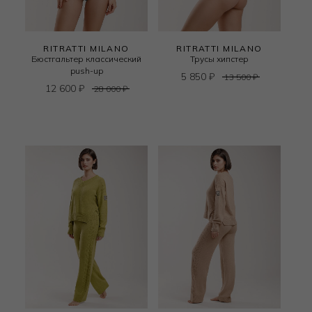
RITRATTI MILANO
RITRATTI MILANO
Бюстгальтер классический
Трусы хипстер
push-up
5 850
₽
13 500
₽
12 600
₽
28 000
₽