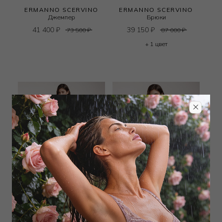
ERMANNO SCERVINO
ERMANNO SCERVINO
Джемпер
Брюки
41 400
₽
39 150
₽
73 500
₽
87 000
₽
+ 1 цвет
ERMANNO SCERVINO
ERMANNO SCERVINO
Брюки
Сорочка baby doll