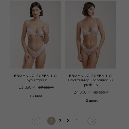
ERMANNO SCERVINO
ERMANNO SCERVINO
Трусы стринг
Бюстгальтер классический
push-up
11 858
₽
37 000
₽
24 300
₽
63 000
₽
+ 1 цвет
+ 2 цвета
1
2
3
4