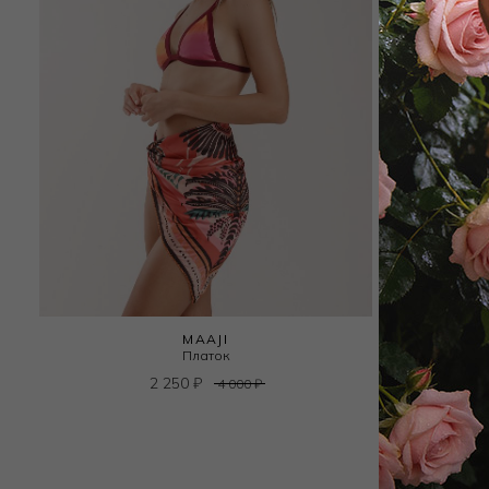
MAAJI
Платок
2 250
₽
4 000
₽