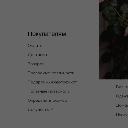
Покупателям
Кат
Оплата
Wild 
брен
Доставка
Купал
Возврат
Новин
Программа лояльности
Мужск
Подарочный сертификат
Бель
Полезные материалы
Одежд
Определить размер
Дома
Документы ˅
Пляж