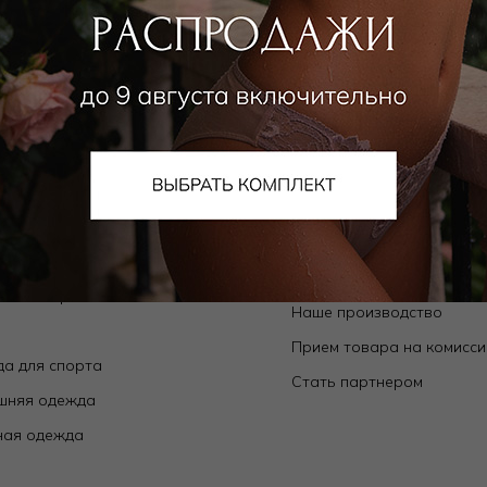
алог
О компании
Orchid — коллекции собственного
О нас
да
Магазины
ьники
Контакты
ки
Новости
ой ассортимент
Наше производство
е
Прием товара на комисс
а для спорта
Стать партнером
шняя одежда
ная одежда