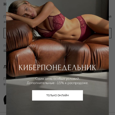
Новости и акции
скидку 10%
Подпишитесь на рассылку и получите
на первый
заказ
Подписываясь на рассылку вы соглашаетесь с условиями
Политики
конфиденциальности
Личный ассистент.
Подключите личного ассистента "Дикой Орхидеи"
в удобном мессенджере