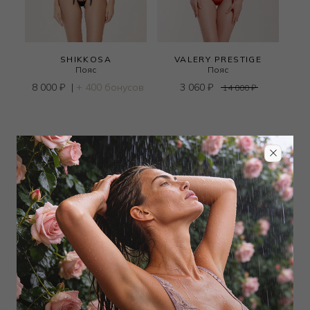
SHIKKOSA
VALERY PRESTIGE
Пояс
Пояс
8 000
₽
|
+ 400 бонусов
3 060
₽
14 000
₽