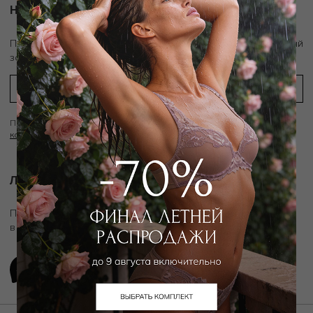
Новости и акции
скидку 10%
Подпишитесь на рассылку и получите
на первый
заказ
Подписываясь на рассылку вы соглашаетесь с условиями
Политики
конфиденциальности
Личный ассистент.
Подключите личного ассистента "Дикой Орхидеи"
в удобном мессенджере