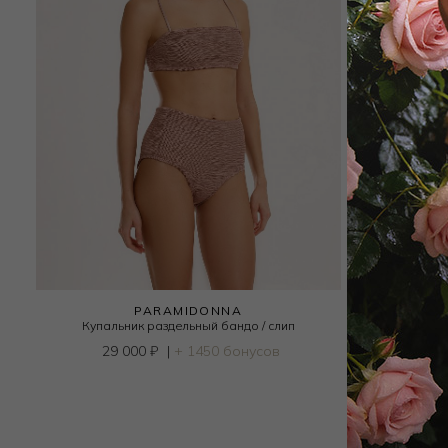
PARAMIDONNA
Купальник раздельный бандо / слип
Купальн
29 000
₽
|
+ 1450 бонусов