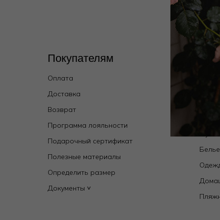
Покупателям
Кат
Оплата
Wild 
брен
Доставка
Купал
Возврат
Новин
Программа лояльности
Мужск
Подарочный сертификат
Бель
Полезные материалы
Одежд
Определить размер
Дома
Документы ˅
Пляж