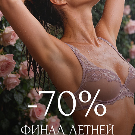
DAVID
ик раздельный бандо / слип
8 100
₽
14 000
₽