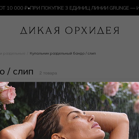
0 000 ₽
•
ПРИ ПОКУПКЕ 3 ЕДИНИЦ ЛИНИИ GRUNGE — ИЗ
и раздельные
Купальник раздельный бандо / слип
о / слип
2 товара