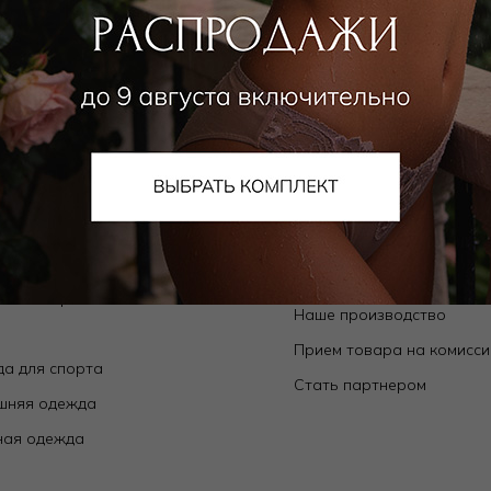
алог
О компании
Orchid — коллекции собственного
О нас
да
Магазины
ьники
Контакты
ки
Новости
ой ассортимент
Наше производство
е
Прием товара на комисс
а для спорта
Стать партнером
шняя одежда
ная одежда