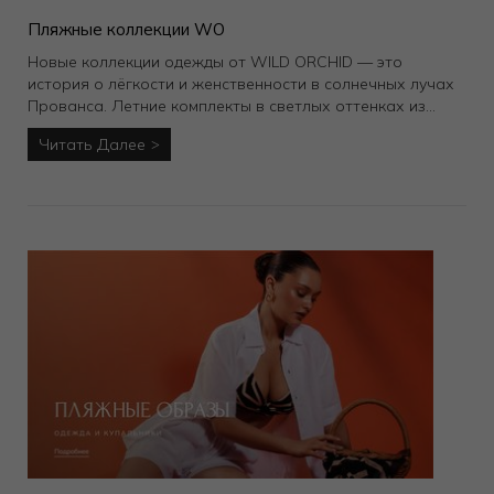
Пляжные коллекции WO
Новые коллекции одежды от WILD ORCHID — это
история о лёгкости и женственности в солнечных лучах
Прованса. Летние комплекты в светлых оттенках из
мягкой вискозы и натурального хлопка, декорированные
Читать Далее
изящной вышивкой, точно покорят ваше сердце.