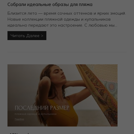
Собрали идеальные образы для пляжа
Близится лето — время сочных оттенков и ярких эмоций.
Новые коллекции пляжной одежды и купальников
идеально передают это настроение. С любовью мы
подобрали для вас стильные комплекты, которые легко
Читать Далее
сочетаются между собой — создавайте эффектные
пляжные образы для прогулок и отдыха.