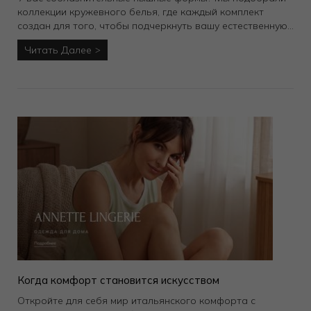
коллекции кружевного белья, где каждый комплект
создан для того, чтобы подчеркнуть вашу естественную
красоту, а также обеспечить максимальный комфорт в
Читать Далее
течении всего дня. Модели бюстгальтеров в больших
размерах имеют широкую спинку, усиленные каркас и
бретели для равномерного распределения нагрузки на
плечи, шею и спину. Берегите своё здоровье и носите
правильное бельё.
Когда комфорт становится искусством
Откройте для себя мир итальянского комфорта с