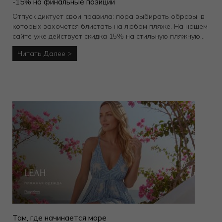
-15% на финальные позиции
Отпуск диктует свои правила: пора выбирать образы, в
которых захочется блистать на любом пляже. На нашем
сайте уже действует скидка 15% на стильную пляжную
одежду и яркие купальники в последнем размере. Смело
Читать Далее
собирайте чемоданы, ведь самые желанные модели
сезона уже ждут вас.
Там, где начинается море