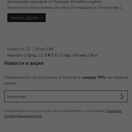
домашней одеждой от бренда Annette Lingerie.
Комплекты выполнены из мягкого модала в сочетании с
кружевом — воплощение лёгкости и элегантности. Новая
Читать Далее
коллекция представлена в нежных пастельных оттенках.
Новости 22 - 28 из 598
4
Начало
|
Пред.
|
2
3
5
6
|
След.
|
Конец
|
Все
Новости и акции
скидку 10%
Подпишитесь на рассылку и получите
на первый
заказ
Подписываясь на рассылку вы соглашаетесь с условиями
Политики
конфиденциальности