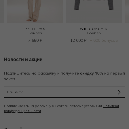
PETIT PAS
WILD ORCHID
Бомбер
Бомбер
в
7 650
₽
12 000
₽
|
+ 600 бонусов
Новости и акции
скидку 10%
Подпишитесь на рассылку и получите
на первый
заказ
Подписываясь на рассылку вы соглашаетесь с условиями
Политики
конфиденциальности