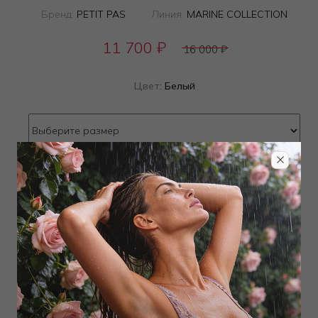
Бренд:
PETIT PAS
Линия:
MARINE COLLECTION
11 700
₽
16 000
₽
Цвет:
Белый
Определить размер
Наличие в магазинах
ТОВАР РАСПРОДАН
Добавить в избранное