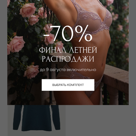
Свитер
Свитер
13 950
₽
15 300
₽
22 000
₽
24 000
₽
Выбрать размер
Выбрать размер