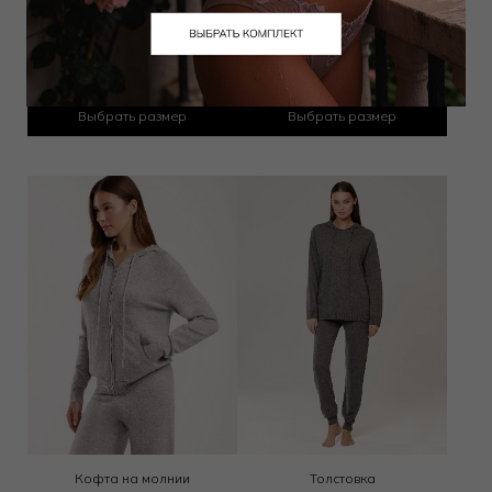
Свитер
Толстовка
13 950
₽
18 000
₽
22 000
₽
24 000
₽
Выбрать размер
Выбрать размер
Кофта на молнии
Толстовка