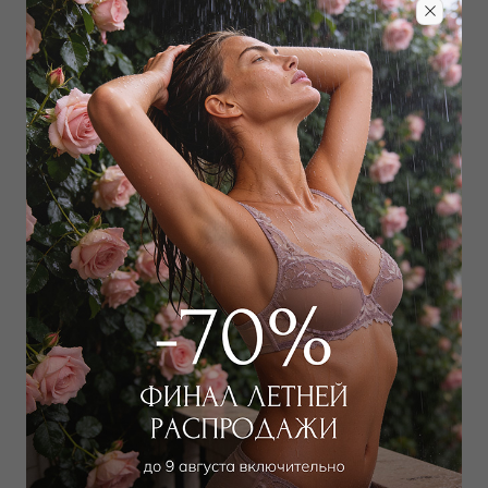
Носки
Свитер
15 000
₽
15 300
₽
20 000
₽
Выбрать размер
Выбрать размер