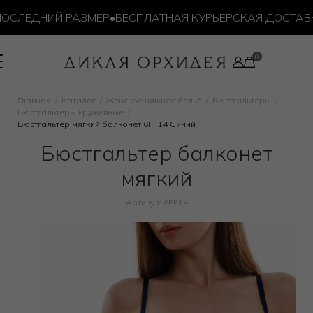
ЛЕДНИЙ РАЗМЕР
•
БЕСПЛАТНАЯ КУРЬЕРСКАЯ ДОСТАВКА О
Главная
Каталог
Женское нижнее бельё
Бюстгальтеры
Бюстгальтеры кружевные
Бюстгальтер мягкий балконет 6FF14 Синий
Бюстгальтер балконет
мягкий
Артикул: 6FF14