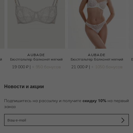
AUBADE
AUBADE
й
Бюстгальтер балконет мягкий
Бюстгальтер балконет мягкий
19 000
₽
|
+ 950 бонусов
21 000
₽
|
+ 1050 бонусов
Новости и акции
скидку 10%
Подпишитесь на рассылку и получите
на первый
заказ