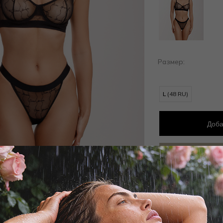
Размер:
L
(48 RU)
Доба
Добав
Заброни