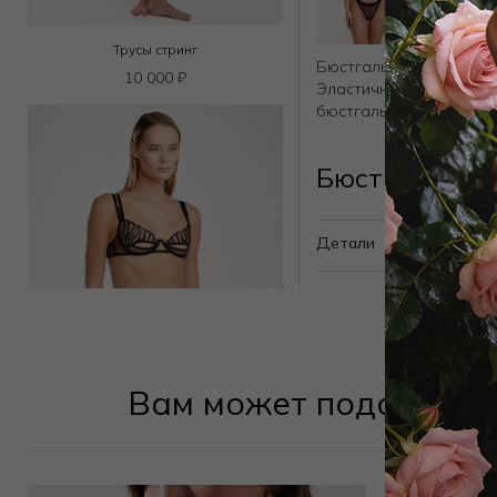
Трусы стринг
Бюстгальтер мягкий пр
10 000
₽
Эластичная резинка об
бюстгальтере вы будет
Бюстгальтер 
Детали
Вам может подойти
Трусы стринг
9 000
₽