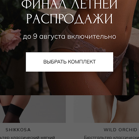
SHIKKOSA
WILD ORCHID
ьтер классический мягкий
Бюстгальтер классически