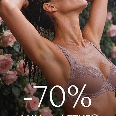
екрасно поддерживает грудь.
еспечивает прекрасную посадку. В таком
е чувствовать себя женственно и игриво.
мягкий 403 Черный