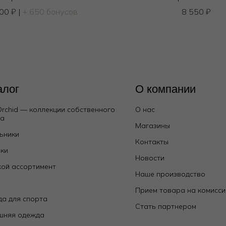
000
₽
|
+ 650 бонусов
8 550
₽
алог
О компании
Orchid — коллекции собственного
О нас
да
Магазины
ьники
Контакты
ки
Новости
ой ассортимент
Наше производство
е
Прием товара на комисс
а для спорта
Стать партнером
шняя одежда