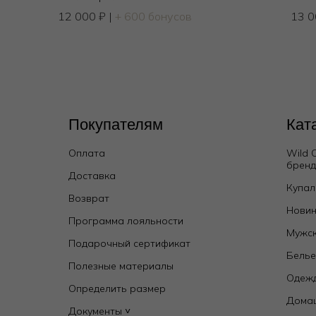
12 000
₽
|
+ 600 бонусов
13 
Покупателям
Кат
Оплата
Wild 
брен
Доставка
Купал
Возврат
Трусы стринг
Новин
9 000
₽
Программа лояльности
Мужск
Подарочный сертификат
Бель
Полезные материалы
Одежд
Определить размер
Дома
Документы ˅