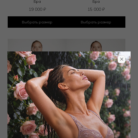
Бра
Бра
19 000
₽
15 000
₽
Выбрать размер
Выбрать размер
Бюстгальтер классический
Бюстгальтер классический
мягкий
мягкий
13 600
₽
12 750
₽