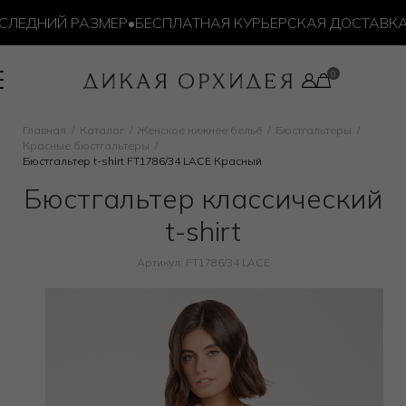
ЛЕДНИЙ РАЗМЕР
•
БЕСПЛАТНАЯ КУРЬЕРСКАЯ ДОСТАВКА ОТ
Главная
Каталог
Женское нижнее бельё
Бюстгальтеры
Красные бюстгальтеры
Бюстгальтер t-shirt FT1786/34 LACE Красный
Бюстгальтер классический
t-shirt
Артикул: FT1786/34 LACE