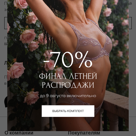
скидку 10%
Подпишитесь на рассылку и получите
на первый
заказ
Подписываясь на рассылку вы соглашаетесь с условиями
Политики
конфиденциальности
Личный ассистент.
Подключите личного ассистента "Дикой Орхидеи"
в удобном мессенджере
О компании
Покупателям