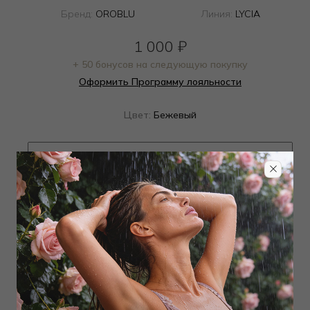
Бренд:
OROBLU
Линия:
LYCIA
1 000
₽
+ 50 бонусов на следующую покупку
Оформить Программу лояльности
Цвет:
Бежевый
Определить размер
Наличие в магазинах
Добавить
в корзину
Добавить в избранное