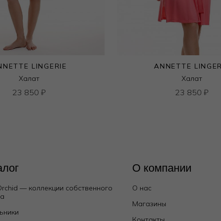
NNETTE LINGERIE
ANNETTE LINGER
Халат
Халат
23 850
₽
23 850
₽
алог
О компании
Orchid — коллекции собственного
О нас
да
Магазины
ьники
Контакты