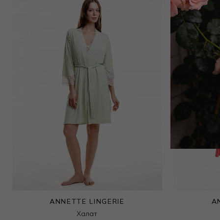
Пижама топ / шорты
27 000
₽
ANNETTE LINGERIE
A
Халат