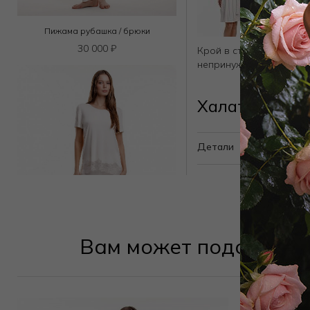
Пижама рубашка / брюки
30 000
₽
Крой в стиле кимоно с 
непринуждённо, подчёр
Халат 05002
Детали
Вам может подойти
Пижама футболка / брюки
29 000
₽