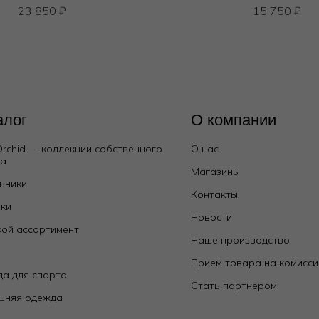
23 850
₽
15 750
₽
алог
О компании
Orchid — коллекции собственного
О нас
да
Магазины
ьники
Контакты
ки
Новости
ой ассортимент
Наше производство
е
Прием товара на комисс
а для спорта
Стать партнером
шняя одежда