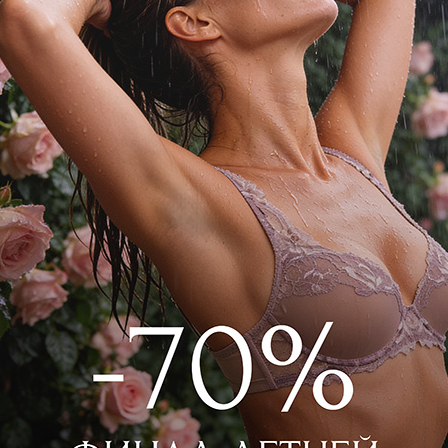
запахом выглядит стильно и
кивая женственность.
-L95-CM Молочный