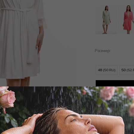
Размер:
48
(50 RU)
50
(52 
Доба
Добав
Заброни