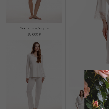
Пижама топ / шорты
18 000
₽