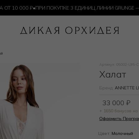
10 000 ₽
•
ПРИ ПОКУПКЕ 3 ЕДИНИЦ ЛИНИИ GRUNGE — И
ый
Артикул: 05002-L95-
Халат
Бренд:
ANNETTE L
33 000
₽
+ 1650 бонусов н
Оформить Програ
Цвет:
Молочный