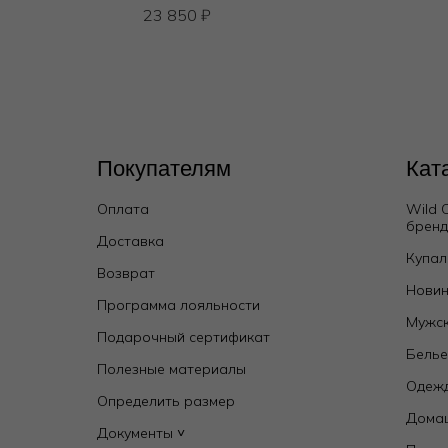
23 850
₽
Покупателям
Кат
Оплата
Wild 
брен
Доставка
Купал
Возврат
Сорочка короткая
Новин
Программа лояльности
28 000
₽
Мужск
Подарочный сертификат
Бель
Полезные материалы
Одежд
Определить размер
Дома
Документы ˅