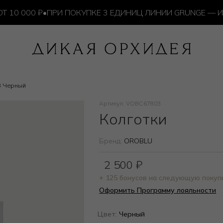
 000 ₽
•
ПРИ ПОКУПКЕ 3 ЕДИНИЦ ЛИНИИ GRUNGE — ИЗД
3 Черный
Артикул: VOBC67803
Колготки
Бренд:
OROBLU
2 500
₽
+ 125 бонусов на следующую покуп
Оформить Программу лояльности
Цвет:
Черный