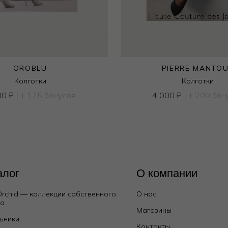
OROBLU
PIERRE MANTO
Колготки
Колготки
00
₽
|
+ 175 бонусов
4 000
₽
|
+ 200 бон
алог
О компании
Orchid — коллекции собственного
О нас
да
Магазины
ьники
Контакты