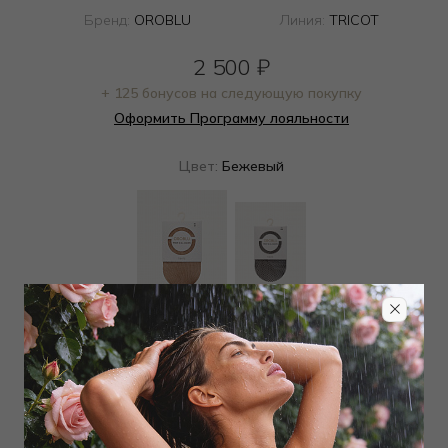
Бренд:
OROBLU
Линия:
TRICOT
2 500
₽
+ 125 бонусов на следующую покупку
Оформить Программу лояльности
Цвет:
Бежевый
Определить размер
Наличие в магазинах