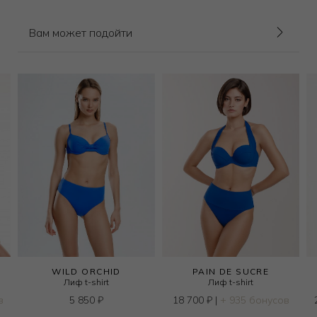
Вам может подойти
WILD ORCHID
PAIN DE SUCRE
Лиф t-shirt
Лиф t-shirt
в
5 850
₽
18 700
₽
|
+ 935 бонусов