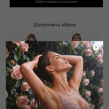
Забронировать в магазине
Дополнить образ
Плавки слип
Плавки слип
10 800
₽
11 700
₽
15 000
₽
16 000
₽