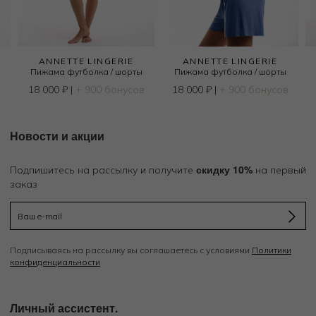
ANNETTE LINGERIE
ANNETTE LINGERIE
Пижама футболка / шорты
Пижама футболка / шорты
в
18 000
₽
|
+ 900 бонусов
18 000
₽
|
+ 900 бонусов
Новости и акции
скидку 10%
Подпишитесь на рассылку и получите
на первый
заказ
Подписываясь на рассылку вы соглашаетесь с условиями
Политики
конфиденциальности
Личный ассистент.