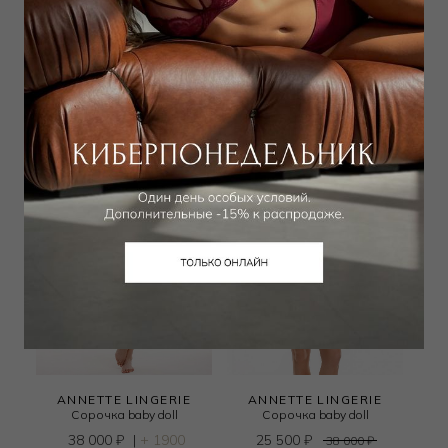
Сорочка короткая
Сорочка короткая
19 125
₽
17 000
₽
|
+ 850 бонусов
28 000
₽
+ 3 цвета
ANNETTE LINGERIE
ANNETTE LINGERIE
Сорочка baby doll
Сорочка baby doll
38 000
₽
|
+ 1900
25 500
₽
38 000
₽