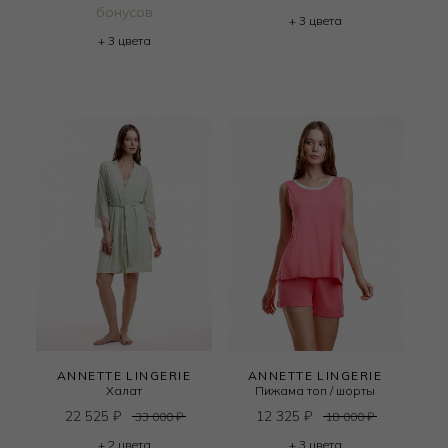
бонусов
+ 3 цвета
+ 3 цвета
ANNETTE LINGERIE
ANNETTE LINGERIE
Халат
Пижама топ / шорты
22 525
₽
12 325
₽
33 000
₽
18 000
₽
+ 2 цвета
+ 3 цвета