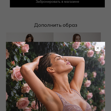
Забронировать в магазине
Дополнить образ
Халат
Халат
9 900
₽
10 800
₽
22 000
₽
24 000
₽