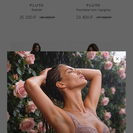
PLUTO
PLUTO
Халат
Костюм топ / шорты
25 200
₽
23 400
₽
40 000
₽
37 000
₽
PLUTO
PLUTO
Костюм рубашка / брюки
Пижама футболка / шорты
25 200
₽
17 100
₽
40 000
₽
27 000
₽