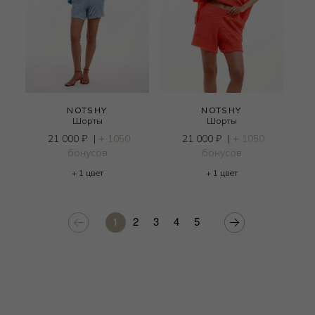
NOTSHY
NOTSHY
Шорты
Шорты
21 000
₽
|
+ 1050
21 000
₽
|
+ 1050
бонусов
бонусов
+ 1 цвет
+ 1 цвет
1
2
3
4
5