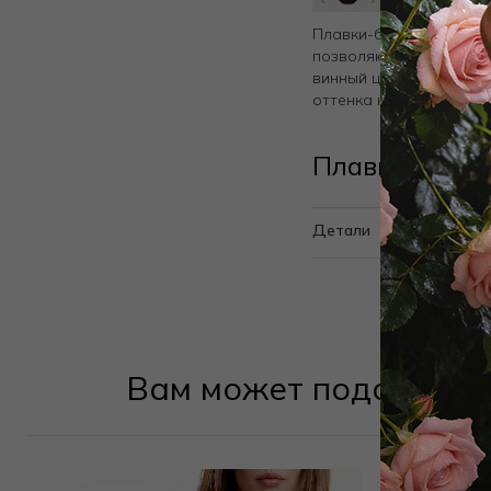
Плавки-бикини на завя
позволяют адаптирова
винный цвет — глубоки
оттенка кожи, добавля
Плавки бикин
Детали
Вам может подойти