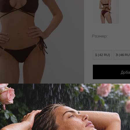
Размер:
1
(42 RU)
3
(46 RU
Доба
Добав
Заброни