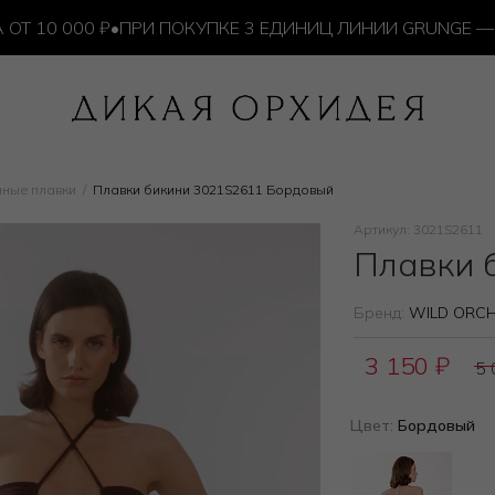
0 000 ₽
•
ПРИ ПОКУПКЕ 3 ЕДИНИЦ ЛИНИИ GRUNGE — ИЗ
нные плавки
Плавки бикини 3021S2611 Бордовый
Артикул: 3021S2611
Плавки 
Бренд:
WILD ORCH
3 150
₽
5
Цвет:
Бордовый