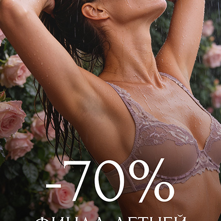
зках по бокам — подчеркивают талию и
ть модель под любую фигуру. Роскошный
й и благородный, подходит для любого
ет образу изысканности и уверенности.
и 3021S2611 Бордовый