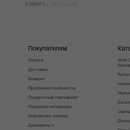
5 000
₽
|
+ 250 бонусов
Покупателям
Кат
Оплата
Wild 
брен
Доставка
Купал
Возврат
Новин
Программа лояльности
Мужск
Подарочный сертификат
Бель
Полезные материалы
Одежд
Определить размер
Дома
Документы ˅