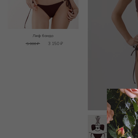
Лиф бандо
3 150
₽
5 000
₽