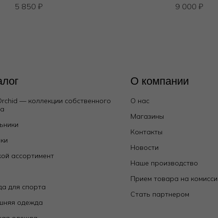
5 850
₽
9 000
₽
алог
О компании
Orchid — коллекции собственного
О нас
да
Магазины
ьники
Контакты
ки
Новости
ой ассортимент
Наше производство
е
Прием товара на комисс
а для спорта
Стать партнером
шняя одежда