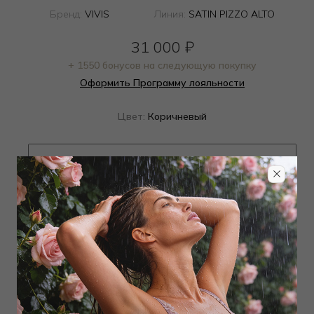
Бренд:
VIVIS
Линия:
SATIN PIZZO ALTO
31 000
₽
+ 1550 бонусов на следующую покупку
Оформить Программу лояльности
Цвет:
Коричневый
Определить размер
Наличие в магазинах
ТОВАР РАСПРОДАН
Добавить в избранное