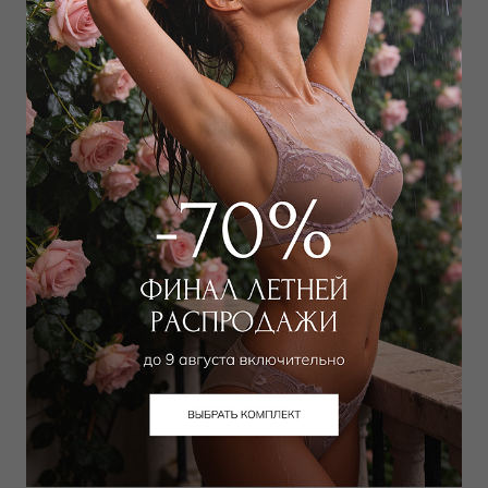
65 000
₽
45 000
₽
VIVIS
VIVIS
Топ
Шорты
18 900
₽
5 400
₽
30 000
₽
16 000
₽