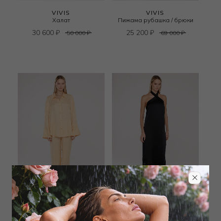
VIVIS
VIVIS
Халат
Пижама рубашка / брюки
30 600
₽
25 200
₽
50 000
₽
69 000
₽
VIVIS
VIVIS
Пижама рубашка / брюки
Сорочка длинная
23 400
₽
16 200
₽