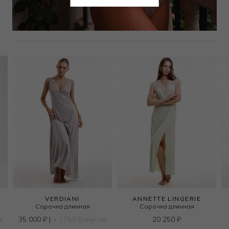
Вам может подойти
VERDIANI
ANNETTE LINGERIE
Сорочка длинная
Сорочка длинная
в
35 000
₽
|
+ 1750 бонусов
20 250
₽