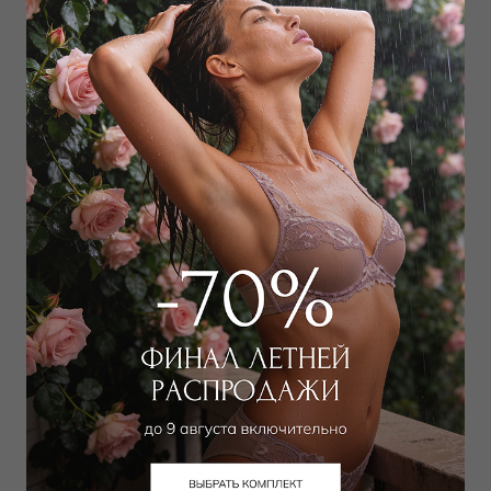
Дополнить образ
Халат
Халат
15 750
₽
23 850
₽
25 000
₽
33 000
₽
Выбрать размер
Выбрать размер