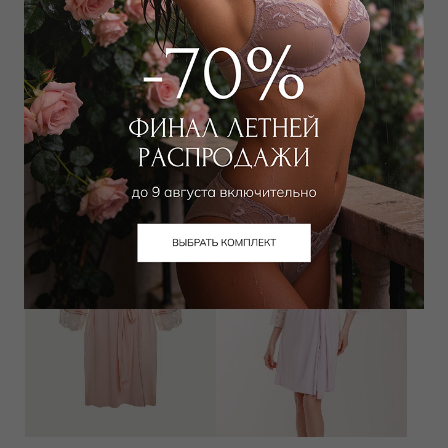
Халат
Халат длинный
21 150
₽
17 595
₽
32 000
₽
33 000
₽
Выбрать размер
Выбрать размер