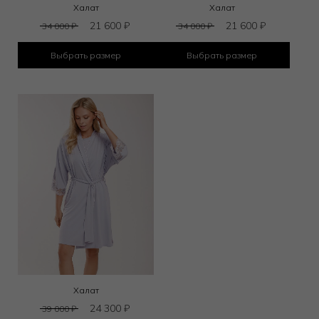
Халат
Халат
21 600
₽
21 600
₽
34 000
₽
34 000
₽
Выбрать размер
Выбрать размер
Халат
24 300
₽
39 000
₽