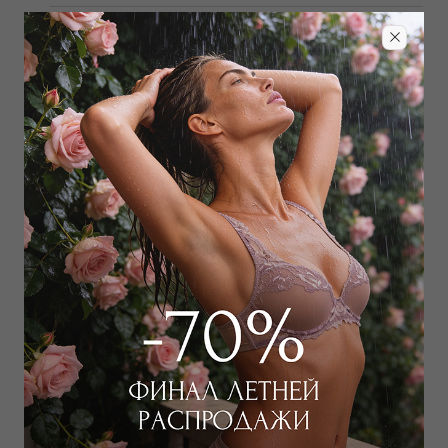
Детали
Бренд:
PLUTO
Линия:
LIGHTEN THE MOOD
10 800
₽
17 000
₽
Цвет:
Голубой
Определить размер
Наличие в магазинах
Добавить
в корзину