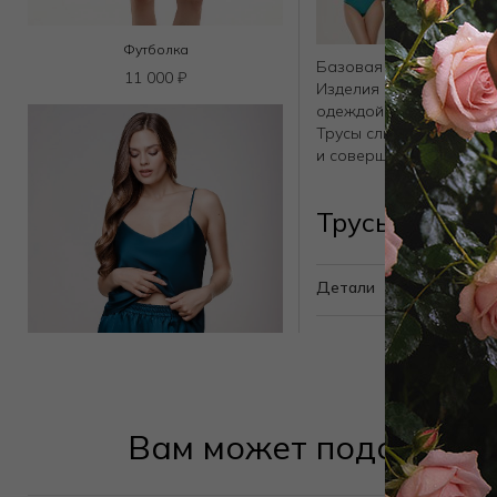
Футболка
Базовая коллекция SKI
11 000
₽
Изделия выполнены из
одеждой.
Трусы слипы с высокой
и совершенно незамет
Трусы слип 2
Детали
Вам может подойти
Шорты
3 600
₽