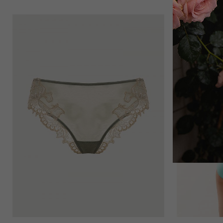
7 500
₽
Топ
3 060
₽
9 000
₽