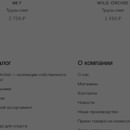
MEY
WILD ORCHID
Трусы слип
Трусы слип
2 700
₽
1 350
₽
алог
О компании
Orchid — коллекции собственного
О нас
да
Магазины
ьники
Контакты
ки
Новости
ой ассортимент
Наше производство
е
Прием товара на комисс
а для спорта