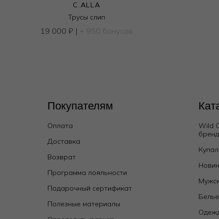
C.ALLA
Трусы слип
19 000
₽
|
+ 950 бонусов
Покупателям
Кат
Оплата
Wild 
брен
Топ
Доставка
Купал
4 500
₽
9 500
₽
Возврат
Новин
Программа лояльности
Мужск
Подарочный сертификат
Бель
Полезные материалы
Одежд