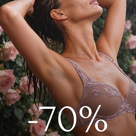
N – это словно вторая кожа.
 микрофибры и незаметным под
 посадкой на талии комфортно облегают
ны под одеждой.
770F2202 Зеленый