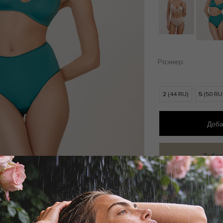
Размер:
2
(44 RU)
5
(50 RU
Доба
Добав
Заброни