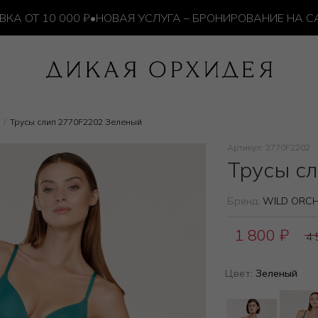
Т 10 000 ₽
•
НОВАЯ УСЛУГА – БРОНИРОВАНИЕ НА САЙТЕ
Трусы слип 2770F2202 Зеленый
Артикул: 2770F2202
Трусы с
Бренд:
WILD ORCH
1 800
₽
4
Цвет:
Зеленый