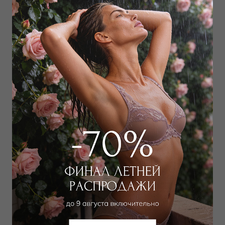
Дополнить образ
Лиф топ
5 400
₽
15 000
₽