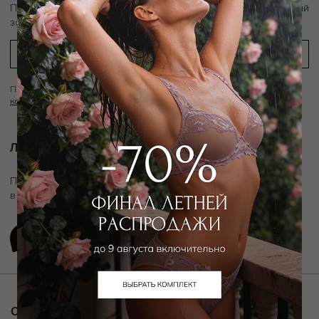
скидку 10%
Подпишитесь на рассылку и получите
на первый
заказ
Подписываясь на рассылку вы соглашаетесь с условиями
Политики
конфиденциальности
Личный ассистент.
Подключите личного ассистента "Дикой Орхидеи"
в удобном мессенджере
О компании
Покупателям