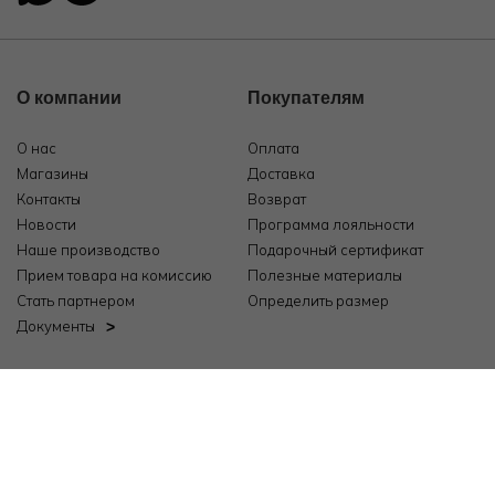
Интернет-магазин «Дикая Орхидея» предлагает удобный
способ купить необходимое белье. Пользовательский
каталог с фильтрами по размеру, цвету, типу изделия
(бюстгальтеры, трусы слипы, стринг, шорты) и бренду
упрощает выбор. Доступны различные варианты
О компании
Покупателям
моделей, включая пуш-ап.
Основные преимущества выбора в «Дикой Орхидее»:
О нас
Оплата
Магазины
Доставка
Акцент на качестве: Отборные европейские
Контакты
Возврат
бренды.
Разнообразие: От сексуальных кружевных
Новости
Программа лояльности
комплектов до практичного базового белья.
Наше производство
Подарочный сертификат
Широкий модельный ряд: Бюстгальтеры (включая
Прием товара на комиссию
Полезные материалы
пуш-ап), трусы (слипы, стринг, шорты).
Стать партнером
Определить размер
Разнообразная палитра: от классического черного
Документы
и белого белья, до яркого цветного
Удобство: Четкая система заказа и доставки через
интернет-магазин.
© 2026, ООО "РозТех"
Выбирая «Дикую Орхидею», вы получаете доступ к
ассортименту качественного нижнего белья от
европейских производителей, сочетающего в себе
эстетику, комфорт и функциональность. Купить нужную