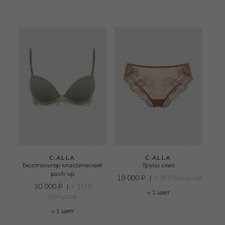
C.ALLA
C.ALLA
Бюстгальтер классический
Трусы слип
push-up
19 000
₽
|
+ 950 бонусов
30 000
₽
|
+ 1500
+ 1 цвет
бонусов
+ 1 цвет