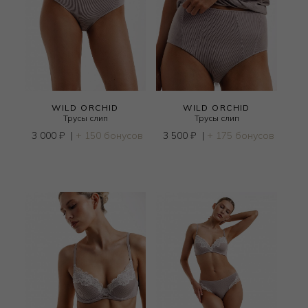
WILD ORCHID
WILD ORCHID
Трусы слип
Трусы слип
3 000
₽
|
+ 150 бонусов
3 500
₽
|
+ 175 бонусов