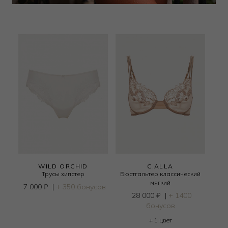
WILD ORCHID
C.ALLA
Трусы хипстер
Бюстгальтер классический
мягкий
7 000
₽
|
+ 350 бонусов
28 000
₽
|
+ 1400
бонусов
+ 1 цвет