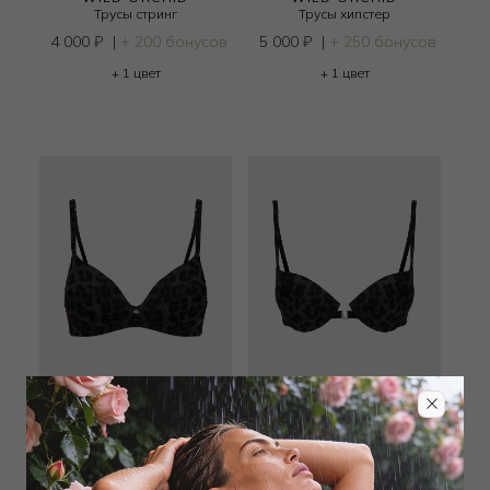
Трусы стринг
Трусы хипстер
4 000
₽
|
+ 200 бонусов
5 000
₽
|
+ 250 бонусов
+ 1 цвет
+ 1 цвет
WILD ORCHID
WILD ORCHID
Бюстгальтер треугольник t-
Бюстгальтер классический
shirt
push-up