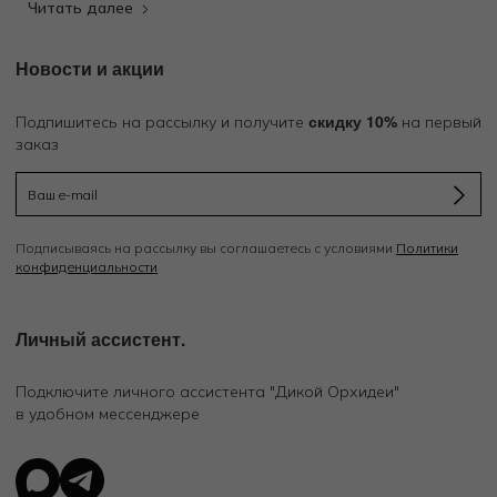
качества.
В каталоге вы найдете широкий выбор моделей. Для
Новости и акции
создания гармоничного образа доступны как
выразительные, так и лаконичные варианты.
Представлены различные виды
бюстгальтеров
, включая
скидку 10%
Подпишитесь на рассылку и получите
на первый
поддерживающие модели
пуш-ап
, классические
мягкие
заказ
модели и деликатные
кружевные.
Коллекция включает не
только эффектное, но и практичное
базовое белье
для
ежедневного использования.
Ассортимент
трусов
представлен в различных кроях: от
Подписываясь на рассылку вы соглашаетесь с условиями
Политики
минималистичных
стринг
и
слипов
до комфортных
конфиденциальности
шортов.
Актуальные решения позволяют подобрать
оптимальный вариант для любых задач и предпочтений.
Приоритетом является сочетание эстетики и
Личный ассистент.
функциональности. Кружевное оформление многих
моделей добавляет изделиям изысканности. При этом
Подключите личного ассистента "Дикой Орхидеи"
каждое изделие создано с учетом необходимости
в удобном мессенджере
обеспечения комфорта в течение дня. Производители
гарантируют соответствие современным стандартам
пошива и материалов.