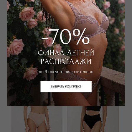
WILD ORCHID
RISALTI
Бюстгальтер классический
Бюстгальтер классический
push-up
мягкий
2 295
₽
1 350
₽
8 500
₽
2 500
₽
+ 2 цвета
+ 2 цвета