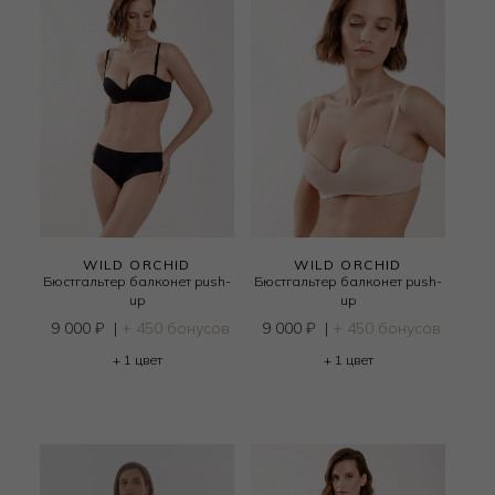
WILD ORCHID
WILD ORCHID
Бюстгальтер балконет push-
Бюстгальтер балконет push-
up
up
9 000
₽
|
+ 450 бонусов
9 000
₽
|
+ 450 бонусов
+ 1 цвет
+ 1 цвет