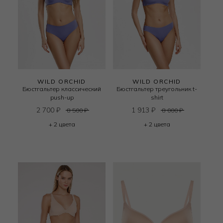
WILD ORCHID
WILD ORCHID
Бюстгальтер классический
Бюстгальтер треугольник t-
push-up
shirt
2 700
₽
1 913
₽
8 500
₽
8 000
₽
+ 2 цвета
+ 2 цвета