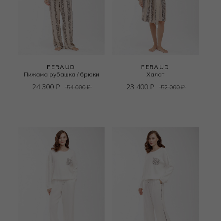
FERAUD
FERAUD
Пижама рубашка / брюки
Халат
24 300
₽
23 400
₽
54 000
₽
52 000
₽